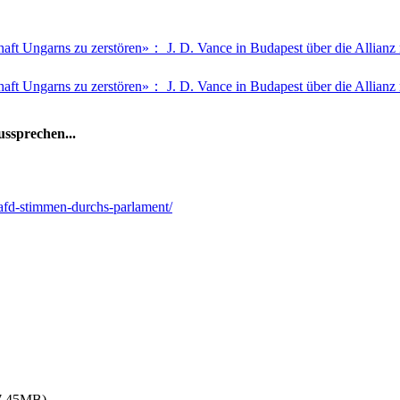
chaft Ungarns zu zerstören»： J. D. Vance in Budapest über die Allianz
chaft Ungarns zu zerstören»： J. D. Vance in Budapest über die Allianz
ssprechen...
-afd-stimmen-durchs-parlament/
7.45MB)