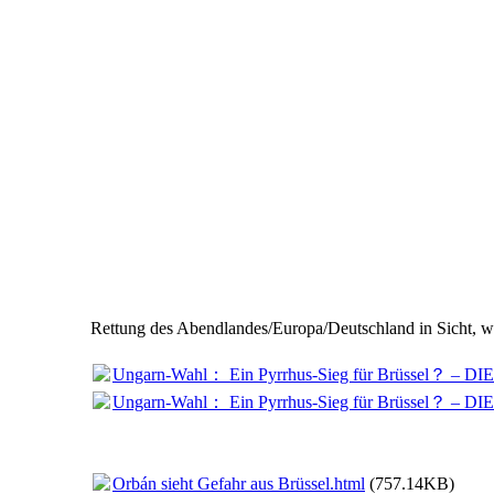
Rettung des Abendlandes/Europa/Deutschland in Sicht
Ungarn-Wahl： Ein Pyrrhus-Sieg für Brüssel？ 
Ungarn-Wahl： Ein Pyrrhus-Sieg für Brüssel？ 
Orbán sieht Gefahr aus Brüssel.html
(757.14KB)