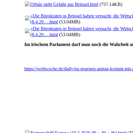
Orbán sieht Gefahr aus Brüssel.html
(757.14KB)
«Die Bürokraten in Brüssel haben versucht, die Wirts
(8.4.20….html
(53.04MB)
«Die Bürokraten in Brüssel haben versucht, die Wirts
(8.4.20….html
(53.04MB)
Im irischem Parlament darf man noch die Wahrheit au
https://weltwoche.de/daily/eu-gruenen-antrag-kommt-mit
Narrenschiff Europa (10.3.2026 09：49：46).html
(2