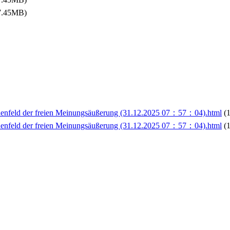
7.45MB)
enfeld der freien Meinungsäußerung (31.12.2025 07：57：04).html
(
enfeld der freien Meinungsäußerung (31.12.2025 07：57：04).html
(